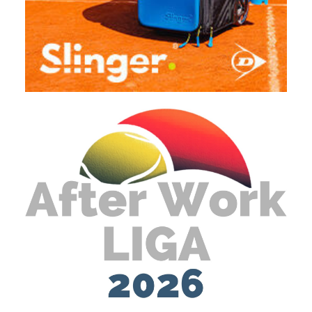
allem durch ihr professionelles, attraktives und flexibles Layout und
Responsive Design. (Denken Sie daran, dass immer mehr
Menschen über Smartphones und Tablet-PCs surfen). „Damit die
Pflege der Verbandsseite nicht zur Pflicht sondern Kür wird, setzen
wir auf ein ausgereiftes Content-Management-System.”
Design:
Tanja Kaiser
www.tanjakaiser.tk
Programmierung: Maximilian Taeuffenbach
wildfuchs-ia.de