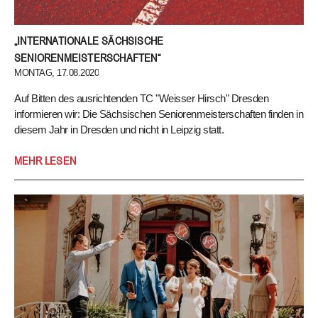
„INTERNATIONALE SÄCHSISCHE
SENIORENMEISTERSCHAFTEN“
MONTAG, 17.08.2020
Auf Bitten des ausrichtenden TC "Weisser Hirsch" Dresden
informieren wir: Die Sächsischen Seniorenmeisterschaften finden in
diesem Jahr in Dresden und nicht in Leipzig statt.
Auf Bitten des ausrichtenden TC „Weisser Hirsch“ Dresden
MEHR LESEN
informieren wir: Die Sächsischen Seniorenmeisterschaften finden in
diesem Jahr in Dresden und nicht in Leipzig statt.