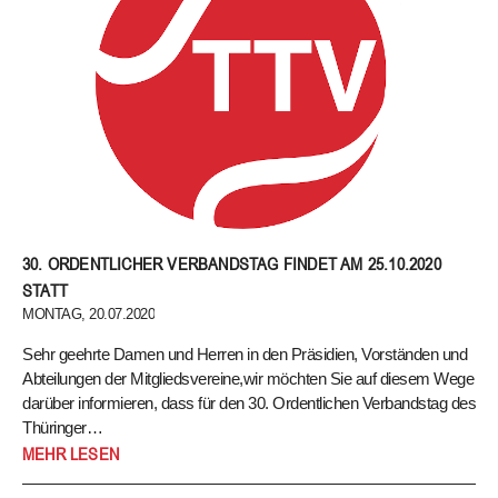
LK-Berechnung 2020
Die üblichen Anforderungen zum Verbleib in der aktuellen LK
werden ausgesetzt. Die LK des Spielers kann sich also in diesem
LK-Jahr nicht verschlechtern. Die Bedingungen für den Aufstieg
bleiben unverändert.
Ranglistenberechnung zum Stichtag 30.09.2020
30. ORDENTLICHER VERBANDSTAG FINDET AM 25.10.2020
Der Auswertungszeitraum wird auf sechs Quartale erweitert. Es
werden also die besten Ergebnisse aus dem Zeitraum 01.04.2019
STATT
bis 30.09.2020 berücksichtigt. Details zu dieser
MONTAG, 20.07.2020
Ranglistenberechnung, z.B. bezüglich des Umgangs mit n.a.-
Sehr geehrte Damen und Herren in den Präsidien, Vorständen und
Wertungen, werden in den kommenden Wochen fixiert.
Abteilungen der Mitgliedsvereine,wir möchten Sie auf diesem Wege
darüber informieren, dass für den 30. Ordentlichen Verbandstag des
Thüringer…
Sehr geehrte Damen und Herren in den Präsidien, Vorständen und
MEHR LESEN
Abteilungen der Mitgliedsvereine,