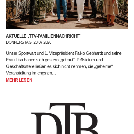
AKTUELLE „TTV-FAMILIENNACHRICHT“
DONNERSTAG, 23.07.2020
Unser Sportwart und 1. Vizepräsident Falko Gebhardt und seine
Frau Lisa haben sich gestern „getraut“. Präsidium und
Geschäftsstelle ließen es sich nicht nehmen, die „geheime“
Veranstaltung im engsten…
Unser Sportwart und 1. Vizepräsident Falko Gebhardt und seine
MEHR LESEN
Frau Lisa haben sich gestern „getraut“.
Präsidium und
Geschäftsstelle ließen es sich nicht nehmen, die „geheime“
Veranstaltung im engsten Familienkreis für einen Moment „zu
sprengen“ und das Brautpaar durch einen TTV-Schlägerbogen ins
gemeinsame Leben zu geleiten. Bei einem kleinem Ballwechsel
bewiesen die beiden, sich per Volley gekonnt Bälle zuspielen zu
können.
Wir wünschen Falko und Lisa viel Glück, alles Gute!