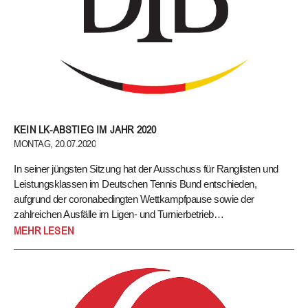
KEIN LK-ABSTIEG IM JAHR 2020
MONTAG, 20.07.2020
In seiner jüngsten Sitzung hat der Ausschuss für Ranglisten und
Leistungsklassen im Deutschen Tennis Bund entschieden,
aufgrund der coronabedingten Wettkampfpause sowie der
zahlreichen Ausfälle im Ligen- und Turnierbetrieb…
In seiner jüngsten Sitzung hat der Ausschuss für Ranglisten
MEHR LESEN
und Leistungsklassen im Deutschen Tennis Bund
entschieden, aufgrund der coronabedingten Wettkampfpause
sowie der zahlreichen Ausfälle im Ligen- und Turnierbetrieb
die Ranglisten- und LK-Wertung anzupassen.
Konkret wurden
folgende Sonderregelungen beschlossen: