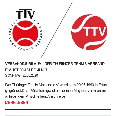
wir möchten Sie auf diesem Wege darüber informieren, dass für
den 30. Ordentlichen Verbandstag des Thüringer Tennis-Verbandes
e.V. ein neuer Termin feststeht.
Der 30. Ordentliche Verbandstag wird in diesem Jahr am
25.10.2020 in der Landessportschule Bad Blankenburg
stattfinden.
Mit freundlichen Grüßen
VERBANDSJUBILÄUM | DER THÜRINGER TENNIS-VERBAND
Ihre TTV-Geschäftsstelle
E.V. IST 30 JAHRE JUNG!
SONNTAG, 21.06.2020
Der Thüringer Tennis-Verband e.V. wurde am 20.06.1990 in Erfurt
gegründet.Das Präsidium gratulierte seinen Mitgliedsvereinen mit
anliegendem Anschreiben. Anschreiben
Der Thüringer Tennis-Verband e.V. wurde am 20.06.1990 in Erfurt
MEHR LESEN
gegründet.
Das Präsidium gratulierte seinen Mitgliedsvereinen mit anliegendem