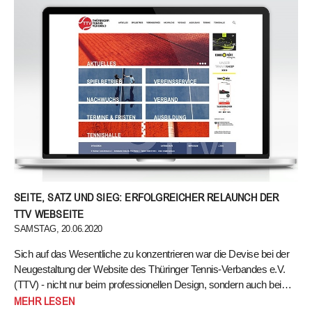
Anschreiben.
Anschreiben
SEITE, SATZ UND SIEG: ERFOLGREICHER RELAUNCH DER
TTV WEBSEITE
SAMSTAG, 20.06.2020
Sich auf das Wesentliche zu konzentrieren war die Devise bei der
Neugestaltung der Website des Thüringer Tennis-Verbandes e.V.
(TTV) - nicht nur beim professionellen Design, sondern auch bei…
Sich auf das Wesentliche zu konzentrieren war die Devise bei der
MEHR LESEN