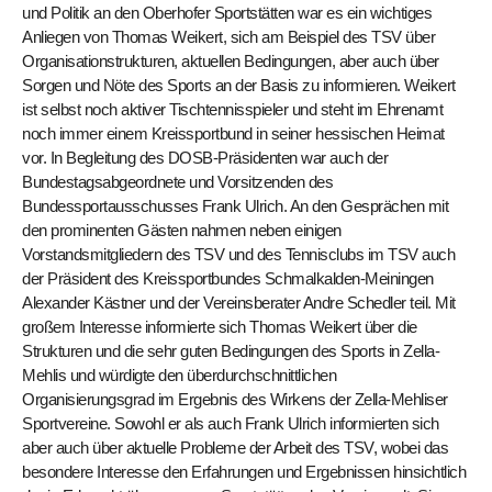
und Politik an den Oberhofer Sportstätten war es ein wichtiges
Anliegen von Thomas Weikert, sich am Beispiel des TSV über
Organisationstrukturen, aktuellen Bedingungen, aber auch über
Sorgen und Nöte des Sports an der Basis zu informieren. Weikert
ist selbst noch aktiver Tischtennisspieler und steht im Ehrenamt
noch immer einem Kreissportbund in seiner hessischen Heimat
vor. In Begleitung des DOSB-Präsidenten war auch der
Bundestagsabgeordnete und Vorsitzenden des
Bundessportausschusses Frank Ulrich. An den Gesprächen mit
den prominenten Gästen nahmen neben einigen
Vorstandsmitgliedern des TSV und des Tennisclubs im TSV auch
der Präsident des Kreissportbundes Schmalkalden-Meiningen
Alexander Kästner und der Vereinsberater Andre Schedler teil. Mit
großem Interesse informierte sich Thomas Weikert über die
Strukturen und die sehr guten Bedingungen des Sports in Zella-
Mehlis und würdigte den überdurchschnittlichen
Organisierungsgrad im Ergebnis des Wirkens der Zella-Mehliser
Sportvereine. Sowohl er als auch Frank Ulrich informierten sich
aber auch über aktuelle Probleme der Arbeit des TSV, wobei das
besondere Interesse den Erfahrungen und Ergebnissen hinsichtlich