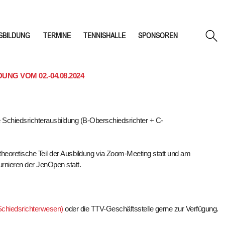
SBILDUNG
TERMINE
TENNISHALLE
SPONSOREN
G VOM 02.-04.08.2024
e Schiedsrichterausbildung (B-Oberschiedsrichter + C-
 theoretische Teil der Ausbildung via Zoom-Meeting statt und am
urnieren der JenOpen statt.
Schiedsrichterwesen)
oder die TTV-Geschäftsstelle gerne zur Verfügung.