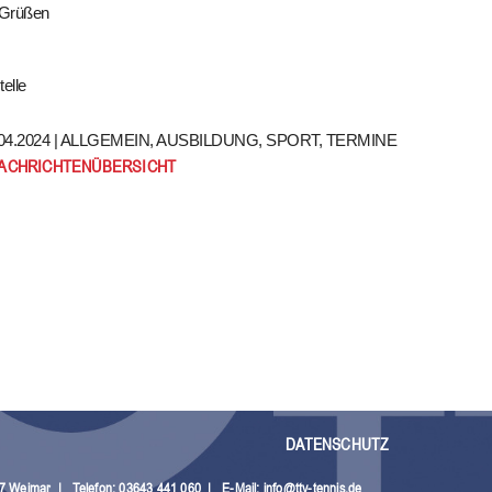
n Grüßen
elle
4.2024 |
ALLGEMEIN
,
AUSBILDUNG
,
SPORT
,
TERMINE
NACHRICHTENÜBERSICHT
DATENSCHUTZ
27 Weimar
|
Telefon: 03643 441 060
|
E-Mail:
info@ttv-tennis.de