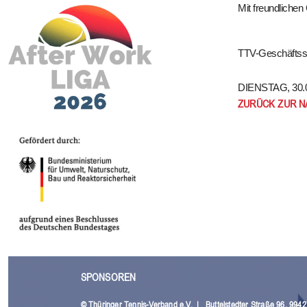
Mit freundliche
TTV-Geschäftsst
DIENSTAG, 30.0
ZURÜCK ZUR 
SPONSOREN
© Thüringer Tennis-Verband e.V.
|
Buttelstedter Straße 96, 994