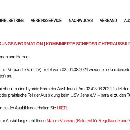
SPIELBETRIEB
VEREINSSERVICE
NACHWUCHS
VERBAND
AU
UNGSINFORMATION | KOMBINIERTE SCHIEDSRICHTERAUSBILDUN
men und Herren,
nnis-Verband e.V. (TTV) bietet vom 02.-04.08.2024 wieder eine kombiniert
er) an.
hierbei um eine hybride Form der Ausbildung. Am 02./03.08.2024 findet der
t der praktische Teil der Ausbildung beim USV Jena e.V. – parallel zu den T
en zu der Ausbildung erhalten Sie
HIER
.
zur Ausbildung steht Ihnen
Maxim Vorwerg (Referent für Regelkunde und 