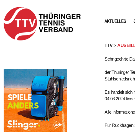
AKTUELLES
Skip
TTV >
AUSBILD
to
Sehr geehrte Da
content
der Thüringer Te
Stuhlschiedsricht
Es handelt sich 
04.08.2024 finde
Alle Information
Für Rückfragen 