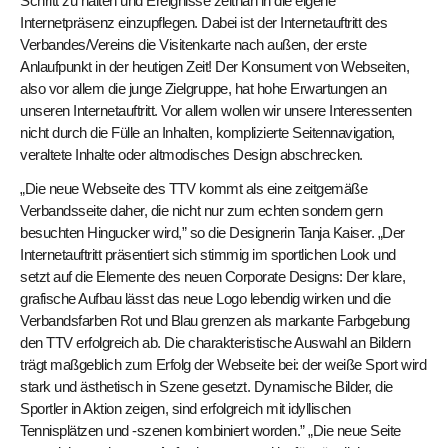
Schritt zu halten und Ereignisse zeitnah in die eigene
Internetpräsenz einzupflegen. Dabei ist der Internetauftritt des
Verbandes/Vereins die Visitenkarte nach außen, der erste
Anlaufpunkt in der heutigen Zeit! Der Konsument von Webseiten,
also vor allem die junge Zielgruppe, hat hohe Erwartungen an
unseren Internetauftritt. Vor allem wollen wir unsere Interessenten
nicht durch die Fülle an Inhalten, komplizierte Seitennavigation,
veraltete Inhalte oder altmodisches Design abschrecken.
„Die neue Webseite des TTV kommt als eine zeitgemäße
Verbandsseite daher, die nicht nur zum echten sondern gern
besuchten Hingucker wird,” so die Designerin Tanja Kaiser. „Der
Internetauftritt präsentiert sich stimmig im sportlichen Look und
setzt auf die Elemente des neuen Corporate Designs: Der klare,
grafische Aufbau lässt das neue Logo lebendig wirken und die
Verbandsfarben Rot und Blau grenzen als markante Farbgebung
den TTV erfolgreich ab. Die charakteristische Auswahl an Bildern
trägt maßgeblich zum Erfolg der Webseite bei: der weiße Sport wird
stark und ästhetisch in Szene gesetzt. Dynamische Bilder, die
Sportler in Aktion zeigen, sind erfolgreich mit idyllischen
Tennisplätzen und -szenen kombiniert worden.” „Die neue Seite