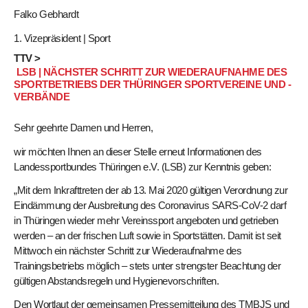
Falko Gebhardt
1. Vizepräsident | Sport
TTV >
LSB | NÄCHSTER SCHRITT ZUR WIEDERAUFNAHME DES
SPORTBETRIEBS DER THÜRINGER SPORTVEREINE UND -
VERBÄNDE
Sehr geehrte Damen und Herren,
wir möchten Ihnen an dieser Stelle erneut Informationen des
Landessportbundes Thüringen e.V. (LSB) zur Kenntnis geben:
„Mit dem Inkrafttreten der ab 13. Mai 2020 gültigen Verordnung zur
Eindämmung der Ausbreitung des Coronavirus SARS-CoV-2 darf
in Thüringen wieder mehr Vereinssport angeboten und getrieben
werden – an der frischen Luft sowie in Sportstätten. Damit ist seit
Mittwoch ein nächster Schritt zur Wiederaufnahme des
Trainingsbetriebs möglich – stets unter strengster Beachtung der
gültigen Abstandsregeln und Hygienevorschriften.
Den Wortlaut der gemeinsamen Pressemitteilung des TMBJS und