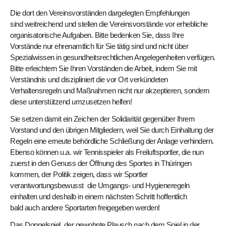
Die dort den Vereinsvorständen dargelegten Empfehlungen
sind weitreichend und stellen die Vereinsvorstände vor erhebliche
organisatorische Aufgaben. Bitte bedenken Sie, dass Ihre
Vorstände nur ehrenamtlich für Sie tätig sind und nicht über
Spezialwissen in gesundheitsrechtlichen Angelegenheiten verfügen.
Bitte erleichtern Sie Ihren Vorständen die Arbeit, indem Sie mit
Verständnis und diszipliniert die vor Ort verkündeten
Verhaltensregeln und Maßnahmen nicht nur akzeptieren, sondern
diese unterstützend umzusetzen helfen!
Sie setzen damit ein Zeichen der Solidarität gegenüber Ihrem
Vorstand und den übrigen Mitgliedern, weil Sie durch Einhaltung der
Regeln eine erneute behördliche Schließung der Anlage verhindern.
Ebenso können u.a. wir Tennisspieler als Freiluftsportler, die nun
zuerst in den Genuss der Öffnung des Sportes in Thüringen
kommen, der Politik zeigen, dass wir Sportler
verantwortungsbewusst die Umgangs- und Hygieneregeln
einhalten und deshalb in einem nächsten Schritt hoffentlich
bald auch andere Sportarten freigegeben werden!
Das Doppelspiel, der gewohnte Plausch nach dem Spiel in der