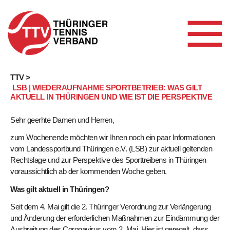
Skip
TTV >
LSB | WIEDERAUFNAHME SPORTBETRIEB: WAS GILT
to
AKTUELL IN THÜRINGEN UND WIE IST DIE PERSPEKTIVE
content
Sehr geerhte Damen und Herren,
zum Wochenende möchten wir Ihnen noch ein paar Informationen
vom Landessportbund Thüringen e.V. (LSB) zur aktuell geltenden
Rechtslage und zur Perspektive des Sporttreibens in Thüringen
voraussichtlich ab der kommenden Woche geben.
Was gilt aktuell in Thüringen?
Seit dem 4. Mai gilt die 2. Thüringer Verordnung zur Verlängerung
und Änderung der erforderlichen Maßnahmen zur Eindämmung der
Ausbreitung des Coronavirus vom 2. Mai. Hier ist geregelt, dass