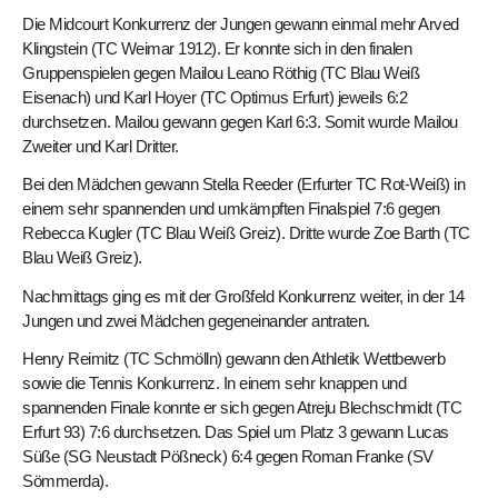
Die Midcourt Konkurrenz der Jungen gewann einmal mehr Arved
Klingstein (TC Weimar 1912). Er konnte sich in den finalen
Gruppenspielen gegen Mailou Leano Röthig (TC Blau Weiß
Eisenach) und Karl Hoyer (TC Optimus Erfurt) jeweils 6:2
durchsetzen. Mailou gewann gegen Karl 6:3. Somit wurde Mailou
Zweiter und Karl Dritter.
Bei den Mädchen gewann Stella Reeder (Erfurter TC Rot-Weiß) in
einem sehr spannenden und umkämpften Finalspiel 7:6 gegen
Rebecca Kugler (TC Blau Weiß Greiz). Dritte wurde Zoe Barth (TC
Blau Weiß Greiz).
Nachmittags ging es mit der Großfeld Konkurrenz weiter, in der 14
Jungen und zwei Mädchen gegeneinander antraten.
Henry Reimitz (TC Schmölln) gewann den Athletik Wettbewerb
sowie die Tennis Konkurrenz. In einem sehr knappen und
spannenden Finale konnte er sich gegen Atreju Blechschmidt (TC
Erfurt 93) 7:6 durchsetzen. Das Spiel um Platz 3 gewann Lucas
Süße (SG Neustadt Pößneck) 6:4 gegen Roman Franke (SV
Sömmerda).