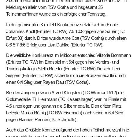
Zusammenarbeit mit dem TTV ein Turnier dieser Serie aus. Mit 11
Meldungen allein vom TSV Gotha und insgesamt 35
Teilnehmer*innen wurde es ein erfolgreicher Tennistag.
In der gemischten Kleinfeld-Konkurrenz setzte sich im Finale
Johannes Knoll (Erfurter TC RW) 7:5 10:8 gegen Zoe Sauer (TC
Erfurt 93) durch. Dritter wurde Arne Cott (TSV Gotha) durch einen
8:6 5:7 8:6 Erfolg über Lisa Dahlke (Erfurter TC RW).
Die weibliche Konkurrenz im Midcourt entschied Viktoria Bornmann
(Erfurter TC RW) im Endspiel mit 6:4 gegen ihre Vereins- und
Trainingskollegin Stella Reeder (Erfurter TC RW) für sich. Leni
Siegers (Erfurter TC RW) sicherte sich die Bronzemedaille durch
einen 6:4 Sieg über Rayen Rau (TSV Gotha).
Bei den Jungen gewann Arved Klingstein (TC Weimar 1912) die
Goldmedaille. Till Herrmann (TC Kaisershagen) war im Finale mit
4:6 unterlegen und gewann die Silbermedaille. Den dritten Platz
belegte Mailou Röthig (TC BW Eisenach) nach seinem 6:4 Sieg
gegen Hannes Renner (TC Schmölln).
Auch das Großfeld konnte aufgrund der hohen Teilnehmerzahl in je
einer weiblichen und männlichen Konkurrenz ausgespielt werden.