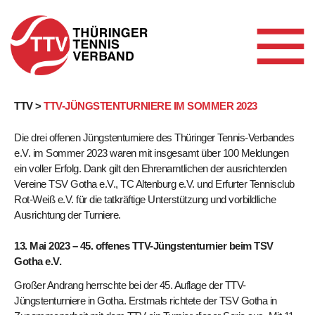
Skip
TTV >
TTV-JÜNGSTENTURNIERE IM SOMMER 2023
to
Die drei offenen Jüngstenturniere des Thüringer Tennis-Verbandes
content
e.V. im Sommer 2023 waren mit insgesamt über 100 Meldungen
ein voller Erfolg. Dank gilt den Ehrenamtlichen der ausrichtenden
Vereine TSV Gotha e.V., TC Altenburg e.V. und Erfurter Tennisclub
Rot-Weiß e.V. für die tatkräftige Unterstützung und vorbildliche
Ausrichtung der Turniere.
13. Mai 2023 – 45. offenes TTV-Jüngstenturnier beim TSV
Gotha e.V.
Großer Andrang herrschte bei der 45. Auflage der TTV-
Jüngstenturniere in Gotha. Erstmals richtete der TSV Gotha in