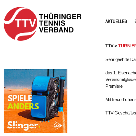
AKTUELLES
Skip
TTV >
TURNIE
to
Sehr geehrte Da
content
das 1. Eisenache
Vereinsmitgliede
Premiere!
Mit freundliche
TTV-Geschäftsst