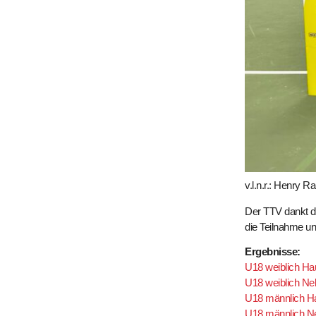
v.l.n.r.: Henry 
Der TTV dankt de
die Teilnahme u
Ergebnisse:
U18 weiblich Hau
U18 weiblich N
U18 männlich Ha
U18 männlich N