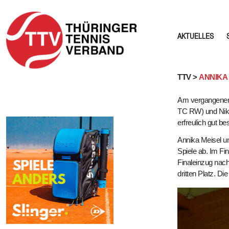
AKTUELLES
Skip
TTV >
ANNIKA 
to
Am vergangenen 
content
TC RW) und Nikit
erfreulich gut b
Annika Meisel un
Spiele ab. Im Fi
Finaleinzug nach
dritten Platz. D