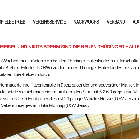
SPIELBETRIEB
VEREINSSERVICE
NACHWUCHS
VERBAND
AU
MEISEL UND NIKITA BREHM SIND DIE NEUEN THÜRINGER HAL
Wochenende krönten sich bei den Thüringer Hallenlandesmeisterschaften
a Brehm (Erfurter TC RW) zu den neuen Thüringer Hallenlandesmeistern der 
esetzten 16er-Feldern durch.
termauerte ihre Favoritenrolle in überzeugender und souveräner Manier. In
nale setzte sie sich nach einem umkämpften Start mit 6:2 6:0 gegen ihre Ve
 einem 6:0 7:6 Erfolg über die erst 14-jährige Marieke Hesse (USV Jena), d
ie Nebenrunde gewann Filia Mohring (USV Jena).