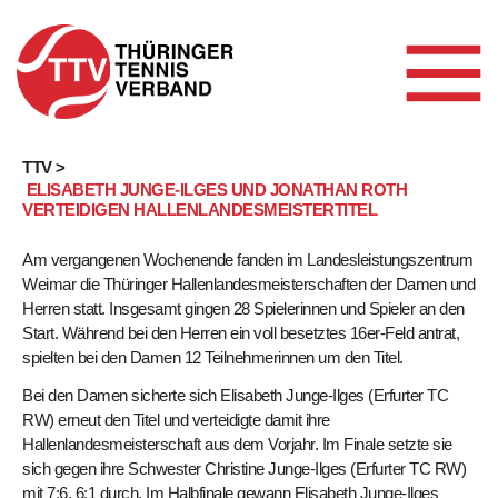
Skip
TTV >
ELISABETH JUNGE-ILGES UND JONATHAN ROTH
to
VERTEIDIGEN HALLENLANDESMEISTERTITEL
content
Am vergangenen Wochenende fanden im Landesleistungszentrum
Weimar die Thüringer Hallenlandesmeisterschaften der Damen und
Herren statt. Insgesamt gingen 28 Spielerinnen und Spieler an den
Start. Während bei den Herren ein voll besetztes 16er-Feld antrat,
spielten bei den Damen 12 Teilnehmerinnen um den Titel.
Bei den Damen sicherte sich Elisabeth Junge-Ilges (Erfurter TC
RW) erneut den Titel und verteidigte damit ihre
Hallenlandesmeisterschaft aus dem Vorjahr. Im Finale setzte sie
sich gegen ihre Schwester Christine Junge-Ilges (Erfurter TC RW)
mit 7:6, 6:1 durch. Im Halbfinale gewann Elisabeth Junge-Ilges