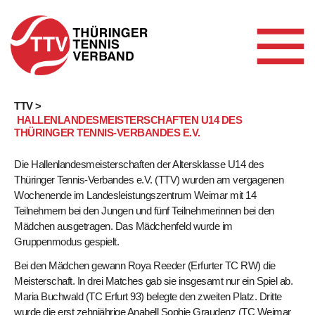
Skip
TTV >
HALLENLANDESMEISTERSCHAFTEN U14 DES
to
THÜRINGER TENNIS-VERBANDES E.V.
content
Die Hallenlandesmeisterschaften der Altersklasse U14 des
Thüringer Tennis-Verbandes e.V. (TTV) wurden am vergagenen
Wochenende im Landesleistungszentrum Weimar mit 14
Teilnehmern bei den Jungen und fünf Teilnehmerinnen bei den
Mädchen ausgetragen. Das Mädchenfeld wurde im
Gruppenmodus gespielt.
Bei den Mädchen gewann Roya Reeder (Erfurter TC RW) die
Meisterschaft. In drei Matches gab sie insgesamt nur ein Spiel ab.
Maria Buchwald (TC Erfurt 93) belegte den zweiten Platz. Dritte
wurde die erst zehnjährige Anabell Sophie Graudenz (TC Weimar