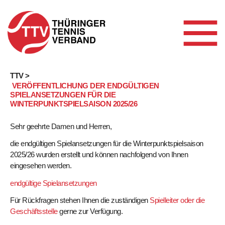
Skip
TTV >
VERÖFFENTLICHUNG DER ENDGÜLTIGEN
to
SPIELANSETZUNGEN FÜR DIE
content
WINTERPUNKTSPIELSAISON 2025/26
Sehr geehrte Damen und Herren,
die endgültigen Spielansetzungen für die Winterpunktspielsaison
2025/26 wurden erstellt und können nachfolgend von Ihnen
eingesehen werden.
endgültige Spielansetzungen
Für Rückfragen stehen Ihnen die zuständigen
Spielleiter oder die
Geschäftsstelle
gerne zur Verfügung.