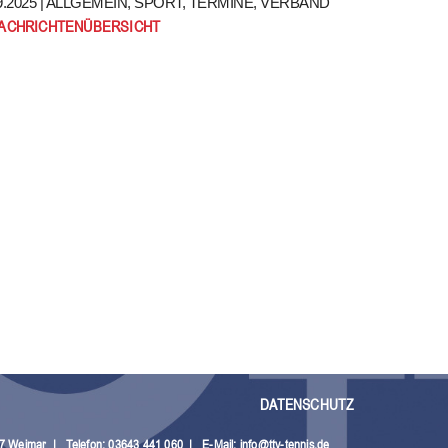
.2025 |
ALLGEMEIN
,
SPORT
,
TERMINE
,
VERBAND
NACHRICHTENÜBERSICHT
DATENSCHUTZ
27 Weimar
|
Telefon: 03643 441 060
|
E-Mail:
info@ttv-tennis.de