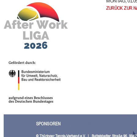
MONTAG, 01.09
ZURÜCK ZUR 
SPONSOREN
© Thüringer Tennis-Verband e.V.
|
Buttelstedter Straße 96, 994