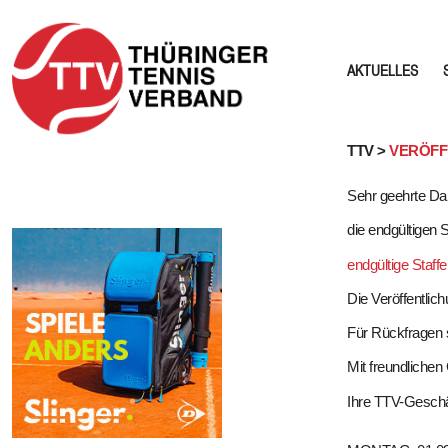
AKTUELLES
Skip
TTV >
VERÖFFE
to
Sehr geehrte Da
content
die endgültigen 
endgültige Staffe
Die Veröffentlic
Für Rückfragen 
Mit freundliche
Ihre TTV-Geschäf