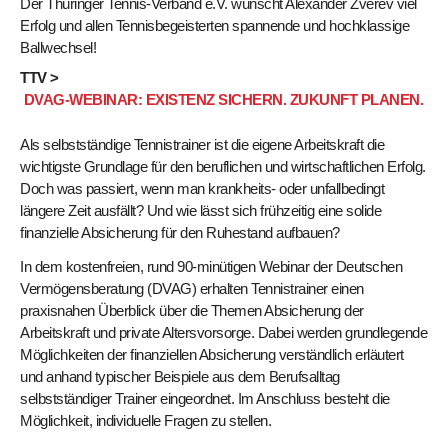
Der Thüringer Tennis-Verband e.V. wünscht Alexander Zverev viel
Erfolg und allen Tennisbegeisterten spannende und hochklassige
Ballwechsel!
TTV >
DVAG-WEBINAR: EXISTENZ SICHERN. ZUKUNFT PLANEN.
Als selbstständige Tennistrainer ist die eigene Arbeitskraft die
wichtigste Grundlage für den beruflichen und wirtschaftlichen Erfolg.
Doch was passiert, wenn man krankheits- oder unfallbedingt
längere Zeit ausfällt? Und wie lässt sich frühzeitig eine solide
finanzielle Absicherung für den Ruhestand aufbauen?
In dem kostenfreien, rund 90-minütigen Webinar der Deutschen
Vermögensberatung (DVAG) erhalten Tennistrainer einen
praxisnahen Überblick über die Themen Absicherung der
Arbeitskraft und private Altersvorsorge. Dabei werden grundlegende
Möglichkeiten der finanziellen Absicherung verständlich erläutert
und anhand typischer Beispiele aus dem Berufsalltag
selbstständiger Trainer eingeordnet. Im Anschluss besteht die
Möglichkeit, individuelle Fragen zu stellen.