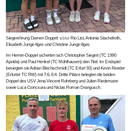
Siegerehrung Damen Doppel: v.l.n.r. Rio List, Antonia Stachelroth,
Elisabeth Junge-Ilges und Christine Junge-Ilges
Im Herren-Doppel sicherten sich Christopher Siegert (TC 1990
Apolda) und Paul Henkel (TC Mühlhausen) den Titel. Im Endspiel
besiegten sie Adrian Blechschmidt (TC Erfurt 93) und Kevin Reeder
(Erfurter TC RW) mit 7:6, 6:4. Dritte Plätze belegten die beiden
Doppel des USV Jena Vincent Rohrberg und Julien Riedemann
sowie Luca Csincsura und Niclas Roman Drangusch.