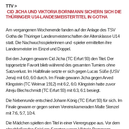
TTV >
CID JICHA UND VIKTORIA BORNMANN SICHERN SICH DIE
THÜRINGER U14-LANDESMEISTERTITEL IN GOTHA
Am vergangenen Wochenende fanden auf der Anlage des TSV
Gotha die Thüringer Landesmeisterschaften der Altersklasse U14
statt. Die Nachwuchsspielerinnen und -spieler ermittelten ihre
Landesmeister im Einzel und Doppel.
Bei den Jungen gewann Cid Jicha (TC Erfurt 93) den Titel. Der
topgesetzte Favorit blieb während des gesamten Turniers ohne
Satzverlust. Im Halbfinale setzte er sich gegen Lucas Süße (USV
Jena) mit 6:0, 6:0 durch. Im Finale gewann Jicha gegen Arved
Klingstein (TC Weimar 1912) mit 6:2, 6:0. Klingstein hatte zuvor
Atreju Blechschmidt (TC Erfurt 93) mit 6:3, 6:1 besiegt.
Die Nebenrunde entschied Johann König (TC Erfurt 93) für sich. Im
Finale gewann er gegen seinen Vereinskameraden Malte Stenzel
mit 7:6, 5:7, 10:4.
Die Mädchen spielten den Titel in einer Vierergruppe aus. Vor dem