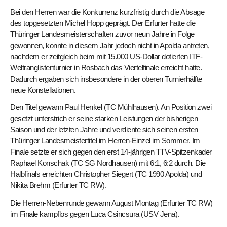
Bei den Herren war die Konkurrenz kurzfristig durch die Absage
des topgesetzten Michel Hopp geprägt. Der Erfurter hatte die
Thüringer Landesmeisterschaften zuvor neun Jahre in Folge
gewonnen, konnte in diesem Jahr jedoch nicht in Apolda antreten,
nachdem er zeitgleich beim mit 15.000 US-Dollar dotierten ITF-
Weltranglistenturnier in Rosbach das Viertelfinale erreicht hatte.
Dadurch ergaben sich insbesondere in der oberen Turnierhälfte
neue Konstellationen.
Den Titel gewann Paul Henkel (TC Mühlhausen). An Position zwei
gesetzt unterstrich er seine starken Leistungen der bisherigen
Saison und der letzten Jahre und verdiente sich seinen ersten
Thüringer Landesmeistertitel im Herren-Einzel im Sommer. Im
Finale setzte er sich gegen den erst 14-jährigen TTV-Spitzenkader
Raphael Konschak (TC SG Nordhausen) mit 6:1, 6:2 durch. Die
Halbfinals erreichten Christopher Siegert (TC 1990 Apolda) und
Nikita Brehm (Erfurter TC RW).
Die Herren-Nebenrunde gewann August Montag (Erfurter TC RW)
im Finale kampflos gegen Luca Csincsura (USV Jena).