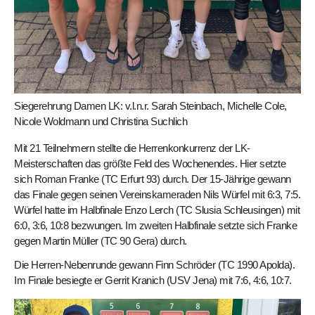
Siegerehrung Damen LK: v.l.n.r. Sarah Steinbach, Michelle Cole,
Nicole Woldmann und Christina Suchlich
Mit 21 Teilnehmern stellte die Herrenkonkurrenz der LK-
Meisterschaften das größte Feld des Wochenendes. Hier setzte
sich Roman Franke (TC Erfurt 93) durch. Der 15-Jährige gewann
das Finale gegen seinen Vereinskameraden Nils Würfel mit 6:3, 7:5.
Würfel hatte im Halbfinale Enzo Lerch (TC Slusia Schleusingen) mit
6:0, 3:6, 10:8 bezwungen. Im zweiten Halbfinale setzte sich Franke
gegen Martin Müller (TC 90 Gera) durch.
Die Herren-Nebenrunde gewann Finn Schröder (TC 1990 Apolda).
Im Finale besiegte er Gerrit Kranich (USV Jena) mit 7:6, 4:6, 10:7.