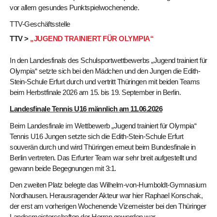
vor allem gesundes Punktspielwochenende.
TTV-Geschäftsstelle
TTV >
„JUGEND TRAINIERT FÜR OLYMPIA“
In den Landesfinals des Schulsportwettbewerbs „Jugend trainiert für
Olympia“ setzte sich bei den Mädchen und den Jungen die Edith-
Stein-Schule Erfurt durch und vertritt Thüringen mit beiden Teams
beim Herbstfinale 2026 am 15. bis 19. September in Berlin.
Landesfinale Tennis U16 männlich am 11.06.2026
Beim Landesfinale im Wettbewerb „Jugend trainiert für Olympia“
Tennis U16 Jungen setzte sich die Edith-Stein-Schule Erfurt
souverän durch und wird Thüringen erneut beim Bundesfinale in
Berlin vertreten. Das Erfurter Team war sehr breit aufgestellt und
gewann beide Begegnungen mit 3:1.
Den zweiten Platz belegte das Wilhelm-von-Humboldt-Gymnasium
Nordhausen. Herausragender Akteur war hier Raphael Konschak,
der erst am vorherigen Wochenende Vizemeister bei den Thüringer
Landesmeisterschaften der Herren geworden war.