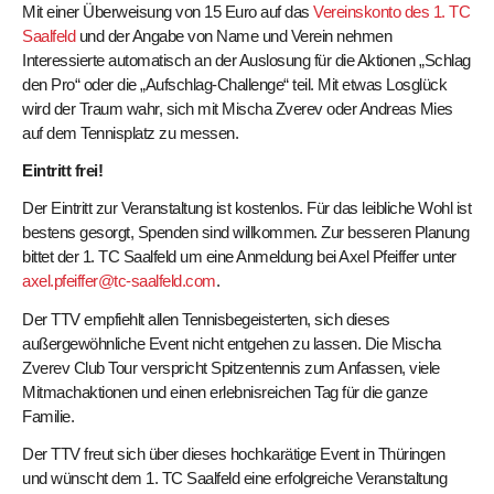
Mit einer Überweisung von 15 Euro
auf das
Vereinskonto des 1. TC
Saalfeld
und der Angabe von Name und Verein nehmen
Interessierte automatisch an der Auslosung für die Aktionen „Schlag
den Pro“ oder die „Aufschlag-Challenge“ teil. Mit etwas Losglück
wird der Traum wahr, sich mit Mischa Zverev oder Andreas Mies
auf dem Tennisplatz zu messen.
Eintritt frei!
Der Eintritt zur Veranstaltung ist kostenlos. Für das leibliche Wohl ist
bestens gesorgt, Spenden sind willkommen. Zur besseren Planung
bittet der 1. TC Saalfeld um eine Anmeldung bei Axel Pfeiffer unter
axel.pfeiffer@tc-saalfeld.com
.
Der TTV empfiehlt allen Tennisbegeisterten, sich dieses
außergewöhnliche Event nicht entgehen zu lassen. Die Mischa
Zverev Club Tour verspricht Spitzentennis zum Anfassen, viele
Mitmachaktionen und einen erlebnisreichen Tag für die ganze
Familie.
Der TTV freut sich über dieses hochkarätige Event in Thüringen
und wünscht dem 1. TC Saalfeld eine erfolgreiche Veranstaltung