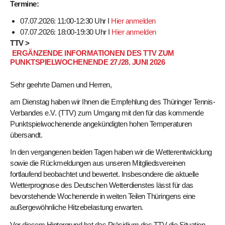
Termine:
07.07.2026: 11:00-12:30 Uhr I
Hier anmelden
07.07.2026: 18:00-19:30 Uhr I
Hier anmelden
TTV >
ERGÄNZENDE INFORMATIONEN DES TTV ZUM
PUNKTSPIELWOCHENENDE 27./28. JUNI 2026
Sehr geehrte Damen und Herren,
am Dienstag haben wir Ihnen die Empfehlung des Thüringer Tennis-
Verbandes e.V. (TTV) zum Umgang mit den für das kommende
Punktspielwochenende angekündigten hohen Temperaturen
übersandt.
In den vergangenen beiden Tagen haben wir die Wetterentwicklung
sowie die Rückmeldungen aus unseren Mitgliedsvereinen
fortlaufend beobachtet und bewertet. Insbesondere die aktuelle
Wetterprognose des Deutschen Wetterdienstes lässt für das
bevorstehende Wochenende in weiten Teilen Thüringens eine
außergewöhnliche Hitzebelastung erwarten.
Vor diesem Hintergrund hat das Präsidium des TTV die Situation