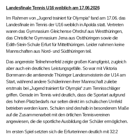
Landesfinale Tennis U16 weiblich am 17.06.2026
Im Rahmen von „Jugend trainiert für Olympia“ fand am 17.06. das
Landesfinale im Tennis der U16 weiblich in Apolda statt. Vertreten
waren das Gymnasium Gleichense Ohrdruf aus Westthüringen,
das Christliche Gymnasium Jena aus Ostthüringen sowie die
Edith-Stein-Schule Erfurt für Mittelthüringen. Leider nahmen keine
Mannschaften aus Nord- und Südthüringen teil.
Das angereiste Teilnehmerfeld zeigte großen Kampfgeist, zugleich
aber auch ein deutliches Leistungsgefälle. So war mit Viktoria
Bornmann die amtierende Thüringer Landesmeisterin der U14 am
Start, während andere Schülerinnen ihrer Mannschaft zuliebe
erstmals bei „Jugend trainiert für Olympia“ zum Tennisschläger
griffen. Gerade im Tennis wird deutlich, dass die Sportart aufgrund
des hohen Platzbedarfs nur selten direkt im schulischen Umfeld
betrieben werden kann. Schulen sind deshalb in besonderem Maße
auf die Zusammenarbeit mit den örtlichen Tennisvereinen
angewiesen, die die sportliche Ausbildung der Schüler ermöglichen.
Im ersten Spiel setzten sich die Erfurterinnen deutlich mit 32:2