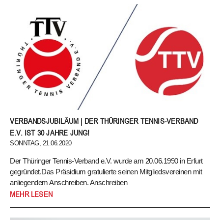
wir möchten Sie auf diesem Wege darüber informieren, dass für
den 30. Ordentlichen Verbandstag des Thüringer Tennis-Verbandes
e.V. ein neuer Termin feststeht.
Der 30. Ordentliche Verbandstag wird in diesem Jahr am
25.10.2020 in der Landessportschule Bad Blankenburg
stattfinden.
Mit freundlichen Grüßen
VERBANDSJUBILÄUM | DER THÜRINGER TENNIS-VERBAND
Ihre TTV-Geschäftsstelle
E.V. IST 30 JAHRE JUNG!
SONNTAG, 21.06.2020
Der Thüringer Tennis-Verband e.V. wurde am 20.06.1990 in Erfurt
gegründet.Das Präsidium gratulierte seinen Mitgliedsvereinen mit
anliegendem Anschreiben. Anschreiben
Der Thüringer Tennis-Verband e.V. wurde am 20.06.1990 in Erfurt
MEHR LESEN
gegründet.
Das Präsidium gratulierte seinen Mitgliedsvereinen mit anliegendem