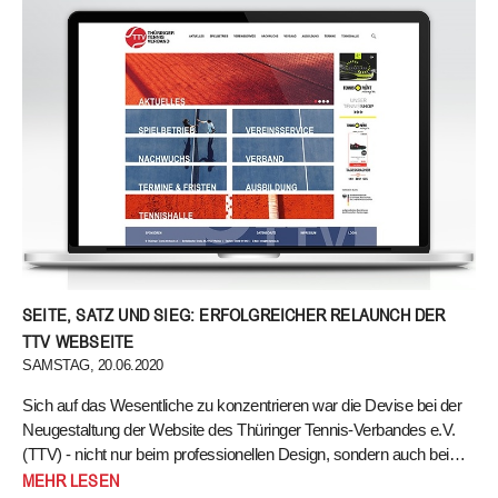
Anschreiben.
Anschreiben
SEITE, SATZ UND SIEG: ERFOLGREICHER RELAUNCH DER
TTV WEBSEITE
SAMSTAG, 20.06.2020
Sich auf das Wesentliche zu konzentrieren war die Devise bei der
Neugestaltung der Website des Thüringer Tennis-Verbandes e.V.
(TTV) - nicht nur beim professionellen Design, sondern auch bei…
Sich auf das Wesentliche zu konzentrieren war die Devise bei der
MEHR LESEN