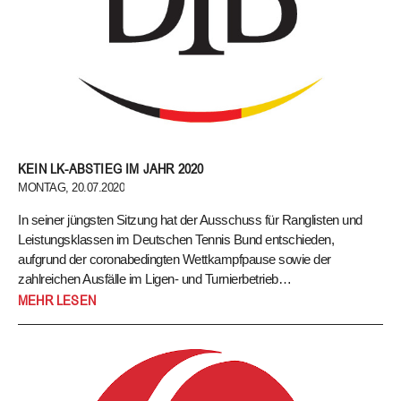
KEIN LK-ABSTIEG IM JAHR 2020
MONTAG, 20.07.2020
In seiner jüngsten Sitzung hat der Ausschuss für Ranglisten und
Leistungsklassen im Deutschen Tennis Bund entschieden,
aufgrund der coronabedingten Wettkampfpause sowie der
zahlreichen Ausfälle im Ligen- und Turnierbetrieb…
In seiner jüngsten Sitzung hat der Ausschuss für Ranglisten
MEHR LESEN
und Leistungsklassen im Deutschen Tennis Bund
entschieden, aufgrund der coronabedingten Wettkampfpause
sowie der zahlreichen Ausfälle im Ligen- und Turnierbetrieb
die Ranglisten- und LK-Wertung anzupassen.
Konkret wurden
folgende Sonderregelungen beschlossen: