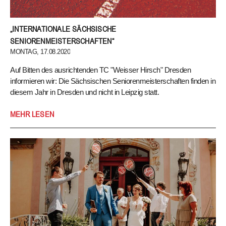
„INTERNATIONALE SÄCHSISCHE
SENIORENMEISTERSCHAFTEN“
MONTAG, 17.08.2020
Auf Bitten des ausrichtenden TC "Weisser Hirsch" Dresden
informieren wir: Die Sächsischen Seniorenmeisterschaften finden in
diesem Jahr in Dresden und nicht in Leipzig statt.
Auf Bitten des ausrichtenden TC „Weisser Hirsch“ Dresden
MEHR LESEN
informieren wir: Die Sächsischen Seniorenmeisterschaften finden in
diesem Jahr in Dresden und nicht in Leipzig statt.