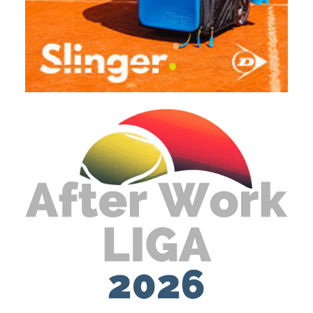
allem durch ihr professionelles, attraktives und flexibles Layout und
Responsive Design. (Denken Sie daran, dass immer mehr
Menschen über Smartphones und Tablet-PCs surfen). „Damit die
Pflege der Verbandsseite nicht zur Pflicht sondern Kür wird, setzen
wir auf ein ausgereiftes Content-Management-System.”
Design:
Tanja Kaiser
www.tanjakaiser.tk
Programmierung: Maximilian Taeuffenbach
wildfuchs-ia.de