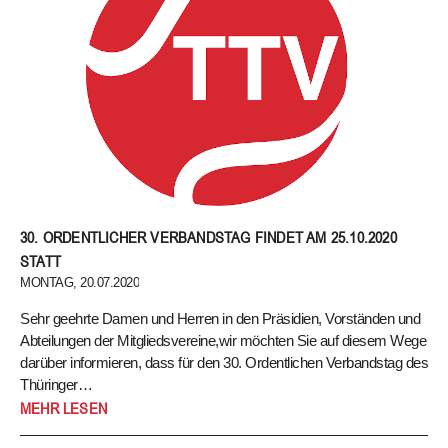
LK-Berechnung 2020
Die üblichen Anforderungen zum Verbleib in der aktuellen LK
werden ausgesetzt. Die LK des Spielers kann sich also in diesem
LK-Jahr nicht verschlechtern. Die Bedingungen für den Aufstieg
bleiben unverändert.
Ranglistenberechnung zum Stichtag 30.09.2020
30. ORDENTLICHER VERBANDSTAG FINDET AM 25.10.2020
Der Auswertungszeitraum wird auf sechs Quartale erweitert. Es
werden also die besten Ergebnisse aus dem Zeitraum 01.04.2019
STATT
bis 30.09.2020 berücksichtigt. Details zu dieser
MONTAG, 20.07.2020
Ranglistenberechnung, z.B. bezüglich des Umgangs mit n.a.-
Sehr geehrte Damen und Herren in den Präsidien, Vorständen und
Wertungen, werden in den kommenden Wochen fixiert.
Abteilungen der Mitgliedsvereine,wir möchten Sie auf diesem Wege
darüber informieren, dass für den 30. Ordentlichen Verbandstag des
Thüringer…
Sehr geehrte Damen und Herren in den Präsidien, Vorständen und
MEHR LESEN
Abteilungen der Mitgliedsvereine,