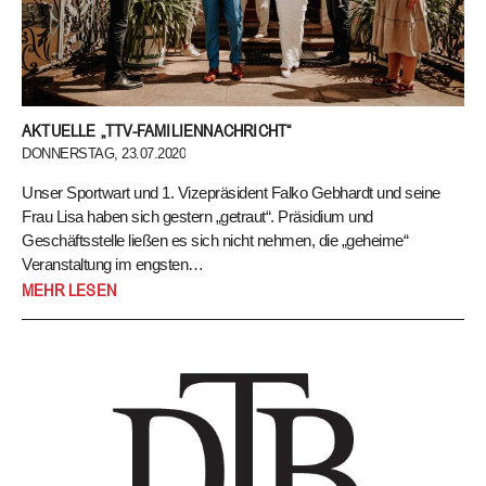
AKTUELLE „TTV-FAMILIENNACHRICHT“
DONNERSTAG, 23.07.2020
Unser Sportwart und 1. Vizepräsident Falko Gebhardt und seine
Frau Lisa haben sich gestern „getraut“. Präsidium und
Geschäftsstelle ließen es sich nicht nehmen, die „geheime“
Veranstaltung im engsten…
Unser Sportwart und 1. Vizepräsident Falko Gebhardt und seine
MEHR LESEN
Frau Lisa haben sich gestern „getraut“.
Präsidium und
Geschäftsstelle ließen es sich nicht nehmen, die „geheime“
Veranstaltung im engsten Familienkreis für einen Moment „zu
sprengen“ und das Brautpaar durch einen TTV-Schlägerbogen ins
gemeinsame Leben zu geleiten. Bei einem kleinem Ballwechsel
bewiesen die beiden, sich per Volley gekonnt Bälle zuspielen zu
können.
Wir wünschen Falko und Lisa viel Glück, alles Gute!