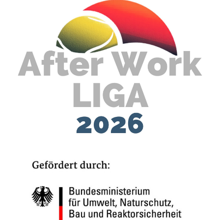
Frisch (TC 1990 Apolda) für sich.
Siegerehrung Damen LK: v.l.n.r. Sarah Steinbach, Michelle Cole,