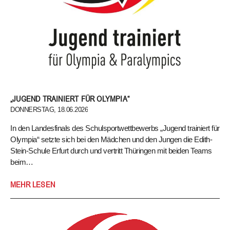
„JUGEND TRAINIERT FÜR OLYMPIA“
DONNERSTAG, 18.06.2026
In den Landesfinals des Schulsportwettbewerbs „Jugend trainiert für
Olympia“ setzte sich bei den Mädchen und den Jungen die Edith-
Stein-Schule Erfurt durch und vertritt Thüringen mit beiden Teams
beim…
In den Landesfinals des Schulsportwettbewerbs „Jugend trainiert für
MEHR LESEN
Olympia“ setzte sich bei den Mädchen und den Jungen die Edith-
Stein-Schule Erfurt durch und vertritt Thüringen mit beiden Teams
beim Herbstfinale 2026 am 15. bis 19. September in
Berlin.
Landesfinale Tennis U16 männlich am 11.06.2026
Beim