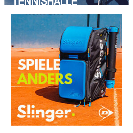
TENNISHALLE
wurde Hilda Spindler (Erfurter TC Rot-Weiß). Luka Kovanovic (SV
TuR Dresden) setzte sich im Finale bei den Jungen gegen Karl Mio
Josef John (TC Weimar 1912) mit 6:3 durch und sicherte sich
somit den 1. Platz. Dritter wurde Patrick-Sergiu Dragomir (TC
Weimar 1912) mit einem Sieg gegen Kuno Karius (Erfurter TC Rot-
Weiß).
Die ersten drei Platzierungen des Athletik Wettbewerbs am
Nachmittag:
Gemischt:
1. Gustav Dittrich (Erfurter TC RW)
2. Luka Kovanovic (SV TuR Dresden)
3. Thore Klingstein (TC Weimar 1912)
Das 66. offene TTV-
Jüngstenturnier findet am 22. August 2026 auf der Tennisanlage des
Siegerehrung Herren Doppel: v.l.n.r. Adrian Blechschmidt, Paul
TC Weimar 1912 statt.
Henkel und Christopher Siegert
Parallel wurden die 9. Thüringer LK-Meisterschaften für Spielerinnen
und Spieler der Leistungsklassen 14 bis 25 ausgetragen.
Im
Damenfeld, das mit sieben Teilnehmerinnen besetzt war, gewann
Michelle Cole (USV Jena) das Finale gegen ihre Vereinskameradin
Sarah Steinbach mit 6:2, 6:2. Die dritten Plätze belegten Christina
Suchlich (TC 1990 Apolda) und Nicole Woldmann (USV Jena).
Die
Nebenrunde entschied Felicitas Reimann mit 6:1, 6:3 gegen Clara